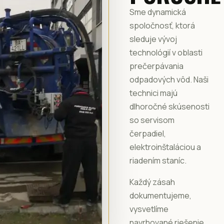
Sme dynamická
spoločnosť, ktorá
sleduje vývoj
technológií v oblasti
prečerpávania
odpadových vôd. Naši
technici majú
dlhoročné skúsenosti
so servisom
čerpadiel,
elektroinštaláciou a
riadením staníc.
Každý zásah
dokumentujeme,
vysvetlíme
navrhované riešenie