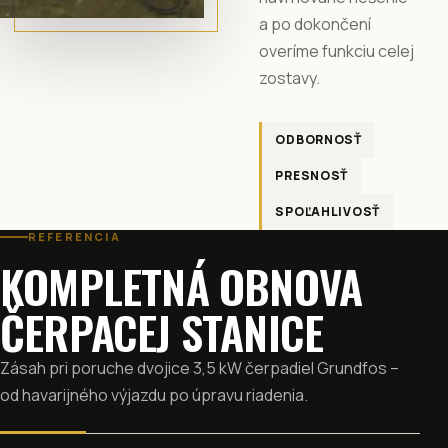
a po dokončení
overíme funkciu celej
zostavy.
ODBORNOSŤ
PRESNOSŤ
SPOĽAHLIVOSŤ
REFERENCIA
KOMPLETNÁ OBNOVA
ČERPACEJ STANICE
Zásah pri poruche dvojice 3,5 kW čerpadiel Grundfos –
od havarijného výjazdu po úpravu riadenia.