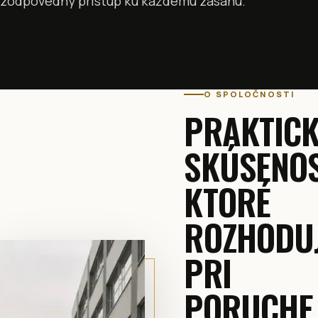
zodpovedný prístup ku každému zásahu.
O SPOLOČNOSTI
PRAKTICK
SKÚSENOS
KTORÉ
ROZHODU
PRI
PORUCHE