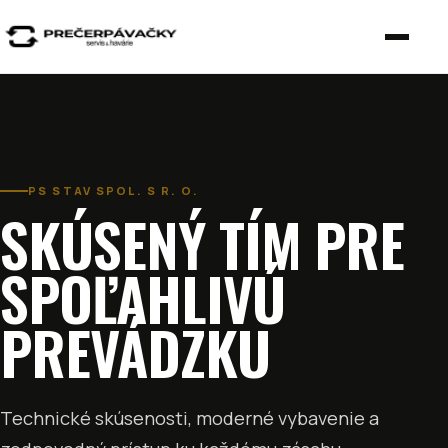
Otvori
PS STAV SPOL. S R. O.
SKÚSENÝ TÍM PRE
SPOĽAHLIVÚ
PREVÁDZKU
Technické skúsenosti, moderné vybavenie a